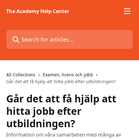
Skip to main content
The Academy Help Center
Search for articles...
All Collections
Examen, licens och jobb
Går det att få hjälp att hitta jobb efter utbildningen?
Går det att få hjälp att
hitta jobb efter
utbildningen?
Information om våra samarbeten med många av